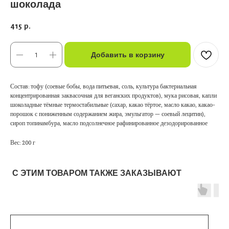
шоколада
415
р.
Добавить в корзину
Состав: тофу (соевые бобы, вода питьевая, соль, культура бактериальная
концентрированная заквасочная для веганских продуктов), мука рисовая, капли
шоколадные тёмные термостабильные (сахар, какао тёртое, масло какао, какао-
порошок с пониженным содержанием жира, эмульгатор — соевый лецитин),
сироп топинамбура, масло подсолнечное рафинированное дезодорированное
Вес: 200 г
С ЭТИМ ТОВАРОМ ТАКЖЕ ЗАКАЗЫВАЮТ