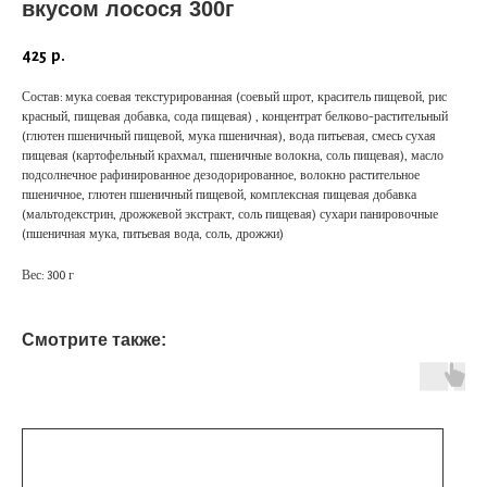
вкусом лосося 300г
425
р.
Состав: мука соевая текстурированная (соевый шрот, краситель пищевой, рис
красный, пищевая добавка, сода пищевая) , концентрат белково-растительный
(глютен пшеничный пищевой, мука пшеничная), вода питьевая, смесь сухая
пищевая (картофельный крахмал, пшеничные волокна, соль пищевая), масло
подсолнечное рафинированное дезодорированное, волокно растительное
пшеничное, глютен пшеничный пищевой, комплексная пищевая добавка
(мальтодекстрин, дрожжевой экстракт, соль пищевая) сухари панировочные
(пшеничная мука, питьевая вода, соль, дрожжи)
Вес: 300 г
Смотрите также: