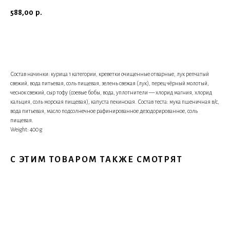
588,00
р.
В корзину
Состав начинки: курица 1 категории, креветки очищенные отварные, лук репчатый
свежий, вода питьевая, соль пищевая, зелень свежая (лук), перец чёрный молотый,
чеснок свежий, сыр тофу (соевые бобы, вода, уплотнители — хлорид магния, хлорид
кальция, соль морская пищевая), капуста пекинская. Состав теста: мука пшеничная в/с,
вода питьевая, масло подсолнечное рафинированное дезодорированное, соль
пищевая.
Weight: 400 g
С ЭТИМ ТОВАРОМ ТАКЖЕ СМОТРЯТ